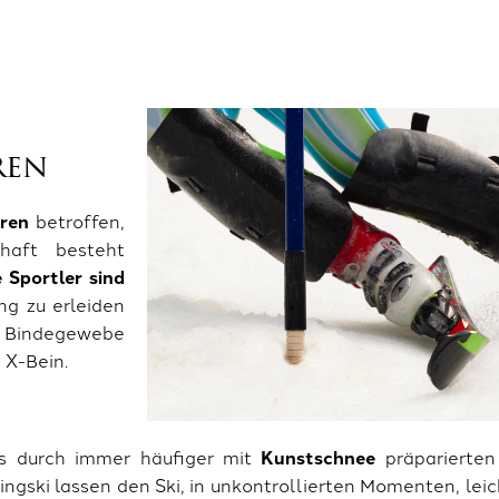
ren
hren
betroffen,
haft besteht
 Sportler sind
ng zu erleiden
 Bindegewebe
s X-Bein.
ts durch immer häufiger mit
Kunstschnee
präparierten
rvingski lassen den Ski, in unkontrollierten Momenten, lei