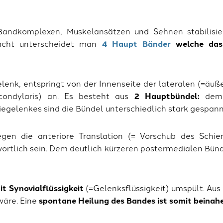
andkomplexen, Muskelansätzen und Sehnen stabilisie
facht unterscheidet man
4 Haupt Bänder
welche das
lenk, entspringt von der Innenseite der lateralen (=äu
rcondylaris) an. Es besteht aus
2 Hauptbündel:
dem
egelenkes sind die Bündel unterschiedlich stark gespann
egen die anteriore Translation (= Vorschub des Schi
rtlich sein. Dem deutlich kürzeren postermedialen Bü
t Synovialflüssigkeit
(=Gelenksflüssigkeit) umspült. Aus
wäre. Eine
spontane Heilung des Bandes ist somit beinah