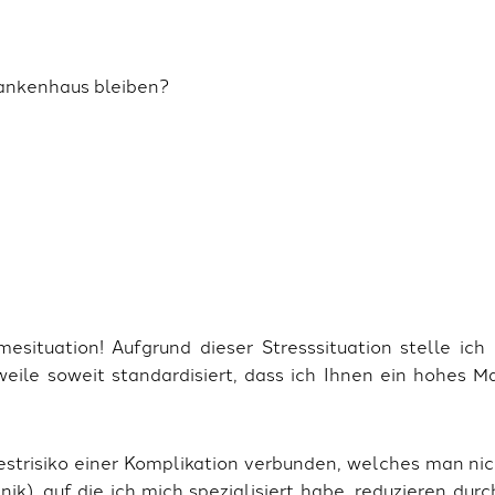
rankenhaus bleiben?
esituation! Aufgrund dieser Stresssituation stelle ich 
rweile soweit standardisiert, dass ich Ihnen ein hohes 
estrisiko einer Komplikation verbunden, welches man nic
ik), auf die ich mich spezialisiert habe, reduzieren du