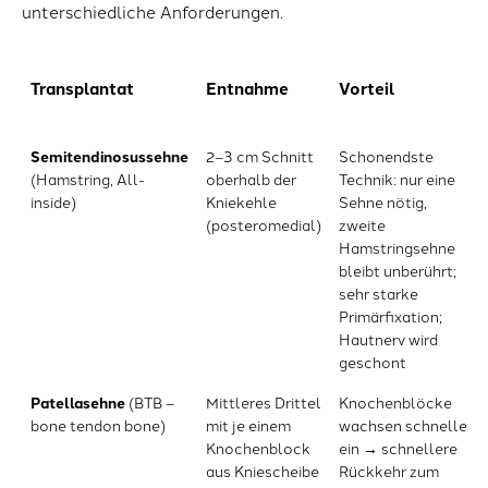
unterschiedliche Anforderungen.
Transplantat
Entnahme
Vorteil
Transplantat
Entnahme
Vorteil
Semitendinosussehne
2–3 cm Schnitt
Schonendste
(Hamstring, All-
oberhalb der
Technik: nur eine
inside)
Kniekehle
Sehne nötig,
(posteromedial)
zweite
Hamstringsehne
bleibt unberührt;
sehr starke
Primärfixation;
Hautnerv wird
geschont
Patellasehne
(BTB –
Mittleres Drittel
Knochenblöcke
bone tendon bone)
mit je einem
wachsen schneller
Knochenblock
ein → schnellere
aus Kniescheibe
Rückkehr zum