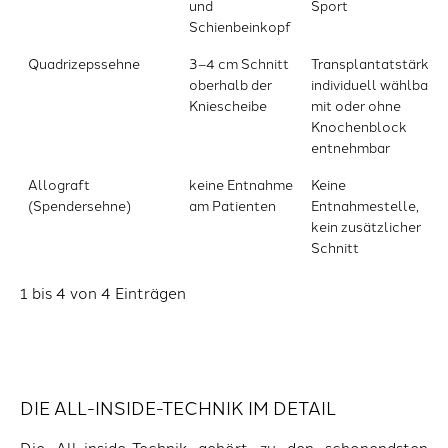
und
Sport
Schienbeinkopf
Quadrizepssehne
3–4 cm Schnitt
Transplantatstärke
oberhalb der
individuell wählbar;
Kniescheibe
mit oder ohne
Knochenblock
entnehmbar
Allograft
keine Entnahme
Keine
(Spendersehne)
am Patienten
Entnahmestelle,
kein zusätzlicher
Schnitt
1 bis 4 von 4 Einträgen
DIE ALL-INSIDE-TECHNIK IM DETAIL
Die All-inside-Technik gehört zu den schonendsten