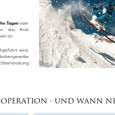
ehn Tagen
oder
nn das Knie
en ist.
hgeführt wird,
 Narbengewebe
achbehandlung
 OPERATION - UND WANN N