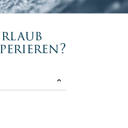
urlaub
perieren?