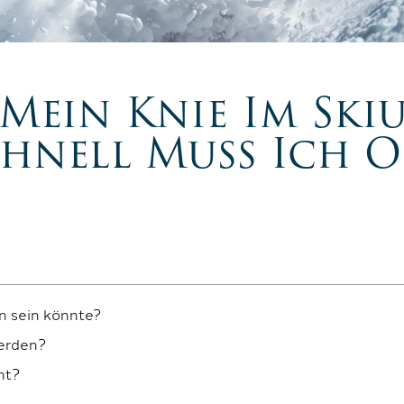
 Mein Knie Im Ski
chnell Muss Ich O
n sein könnte?
werden?
ht?