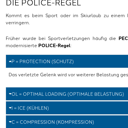
DIE POLICE-REGEL
Kommt es beim Sport oder im Skiurlaub zu einem 
verringern.
Früher wurde bei Sportverletzungen häufig die
PEC
modernisierte
POLICE-Regel
:
P = PROTECTION (SCHUTZ)
Das verletzte Gelenk wird vor weiterer Belastung ges
OL = OPTIMAL LOADING (OPTIMALE BELASTUNG)
I = ICE (KÜHLEN)
C = COMPRESSION (KOMPRESSION)