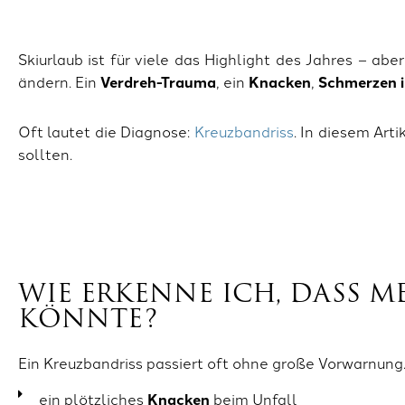
Skiurlaub ist für viele das Highlight des Jahres – ab
ändern. Ein
Verdreh-Trauma
, ein
Knacken
,
Schmerzen 
Oft lautet die Diagnose:
Kreuzbandriss
. In diesem Art
sollten.
WIE ERKENNE ICH, DASS M
KÖNNTE?
Ein Kreuzbandriss passiert oft ohne große Vorwarnung.
ein plötzliches
Knacken
beim Unfall